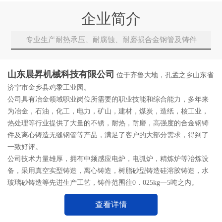
企业简介
专业生产耐热承压、耐腐蚀、耐磨损合金钢管及铸件
山东晨昇机械科技有限公司
位于齐鲁大地，孔孟之乡山东省
济宁市金乡县鸡黍工业园。
公司具有冶金领域职业岗位所需要的职业技能和综合能力，多年来
为冶金，石油，化工，电力，矿山，建材，煤炭，造纸，核工业，
热处理等行业提供了大量的不锈，耐热，耐磨，高强度的合金钢铸
件及离心铸造无缝钢管等产品，满足了客户的大部分需求，得到了
一致好评。
公司技术力量雄厚，拥有中频感应电炉，电弧炉，精炼炉等冶炼设
备，采用真空实型铸造，离心铸造，树脂砂型铸造硅溶胶铸造，水
玻璃砂铸造等先进生产工艺，铸件范围往0．025kg一5吨之内。
查看详情