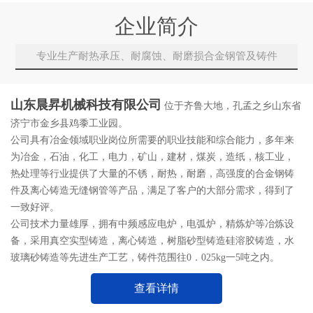
企业简介
专业生产耐热承压、耐腐蚀、耐磨损合金钢管及铸件
山东晨昇机械科技有限公司
位于齐鲁大地，孔孟之乡山东省
济宁市金乡县鸡黍工业园。
公司具有冶金领域职业岗位所需要的职业技能和综合能力，多年来
为冶金，石油，化工，电力，矿山，建材，煤炭，造纸，核工业，
热处理等行业提供了大量的不锈，耐热，耐磨，高强度的合金钢铸
件及离心铸造无缝钢管等产品，满足了客户的大部分需求，得到了
一致好评。
公司技术力量雄厚，拥有中频感应电炉，电弧炉，精炼炉等冶炼设
备，采用真空实型铸造，离心铸造，树脂砂型铸造硅溶胶铸造，水
玻璃砂铸造等先进生产工艺，铸件范围往0．025kg一5吨之内。
查看详情