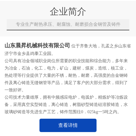
企业简介
专业生产耐热承压、耐腐蚀、耐磨损合金钢管及铸件
山东晨昇机械科技有限公司
位于齐鲁大地，孔孟之乡山东省
济宁市金乡县鸡黍工业园。
公司具有冶金领域职业岗位所需要的职业技能和综合能力，多年来
为冶金，石油，化工，电力，矿山，建材，煤炭，造纸，核工业，
热处理等行业提供了大量的不锈，耐热，耐磨，高强度的合金钢铸
件及离心铸造无缝钢管等产品，满足了客户的大部分需求，得到了
一致好评。
公司技术力量雄厚，拥有中频感应电炉，电弧炉，精炼炉等冶炼设
备，采用真空实型铸造，离心铸造，树脂砂型铸造硅溶胶铸造，水
玻璃砂铸造等先进生产工艺，铸件范围往0．025kg一5吨之内。
查看详情