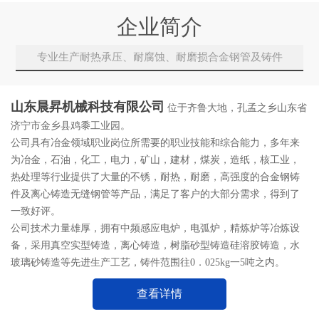
企业简介
专业生产耐热承压、耐腐蚀、耐磨损合金钢管及铸件
山东晨昇机械科技有限公司
位于齐鲁大地，孔孟之乡山东省
济宁市金乡县鸡黍工业园。
公司具有冶金领域职业岗位所需要的职业技能和综合能力，多年来
为冶金，石油，化工，电力，矿山，建材，煤炭，造纸，核工业，
热处理等行业提供了大量的不锈，耐热，耐磨，高强度的合金钢铸
件及离心铸造无缝钢管等产品，满足了客户的大部分需求，得到了
一致好评。
公司技术力量雄厚，拥有中频感应电炉，电弧炉，精炼炉等冶炼设
备，采用真空实型铸造，离心铸造，树脂砂型铸造硅溶胶铸造，水
玻璃砂铸造等先进生产工艺，铸件范围往0．025kg一5吨之内。
查看详情